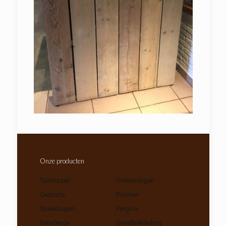
Onze producten
Tuinhuizen
Omheiningen
Carports
Poorten
Speeltuigen
Pergola
Betafence
Gevelbekleding