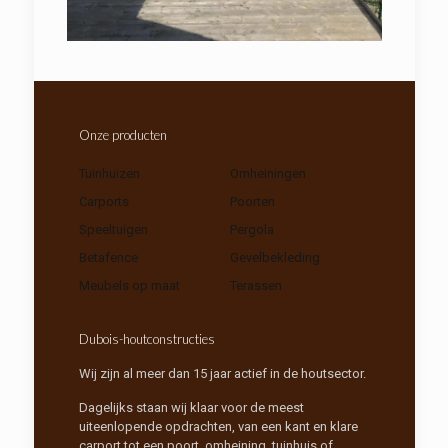
Onze producten
Tuinhuizen
Omheiningen
Carports
Poorten
Speeltuigen
Pergola
Betafence
Gevelbekleding
Meubels op maat
Terassen
Dubois-houtconstructies
Wij zijn al meer dan 15 jaar actief in de houtsector.
Dagelijks staan wij klaar voor de meest
uiteenlopende opdrachten, van een kant en klare
carport tot een poort, omheining, tuinhuis of