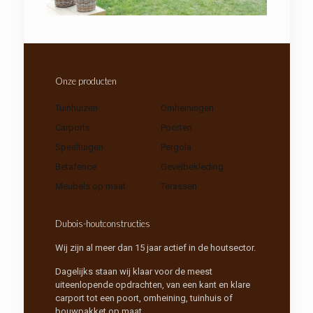
Onze producten
Tuinhuizen
Omheiningen
Carports
Poorten
Speeltuigen
Pergola
Betafence
Gevelbekleding
Meubels op maat
Terassen
Dubois-houtconstructies
Wij zijn al meer dan 15 jaar actief in de houtsector.
Dagelijks staan wij klaar voor de meest
uiteenlopende opdrachten, van een kant en klare
carport tot een poort, omheining, tuinhuis of
bouwpakket op maat.