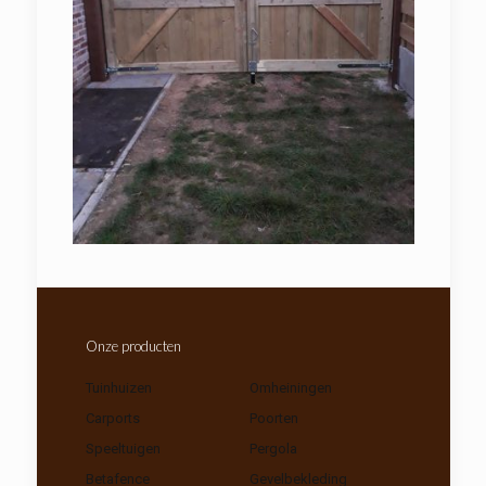
Onze producten
Tuinhuizen
Omheiningen
Carports
Poorten
Speeltuigen
Pergola
Betafence
Gevelbekleding