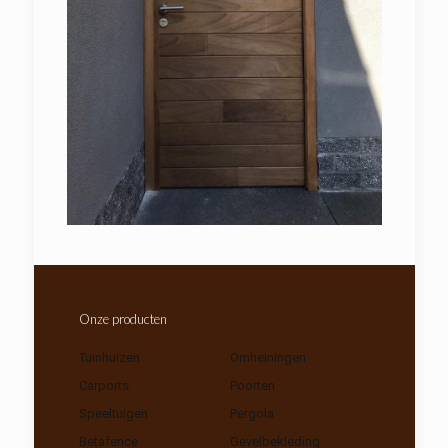
Onze producten
Tuinhuizen
Omheiningen
Carports
Poorten
Speeltuigen
Pergola
Betafence
Gevelbekleding