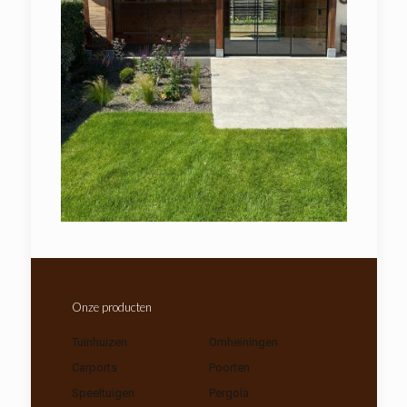
Onze producten
Tuinhuizen
Omheiningen
Carports
Poorten
Speeltuigen
Pergola