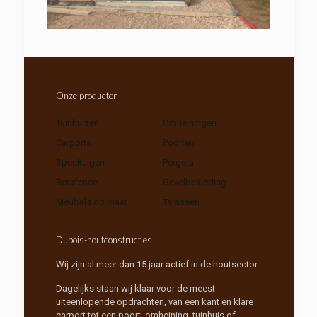
Onze producten
Tuinhuizen
Omheiningen
Carports
Poorten
Speeltuigen
Pergola
Betafence
Gevelbekleding
Meubels op maat
Terassen
Dubois-houtconstructies
Wij zijn al meer dan 15 jaar actief in de houtsector.
Dagelijks staan wij klaar voor de meest
uiteenlopende opdrachten, van een kant en klare
carport tot een poort, omheining, tuinhuis of