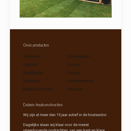
Onze producten
Tuinhuizen
Omheiningen
Carports
Poorten
Speeltuigen
Pergola
Betafence
Gevelbekleding
Meubels op maat
Terassen
Dubois-houtconstructies
Wij zijn al meer dan 15 jaar actief in de houtsector.
Dagelijks staan wij klaar voor de meest
uiteenlopende opdrachten, van een kant en klare