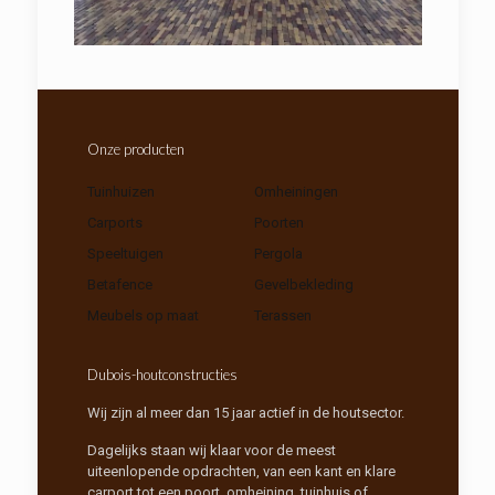
Onze producten
Tuinhuizen
Omheiningen
Carports
Poorten
Speeltuigen
Pergola
Betafence
Gevelbekleding
Meubels op maat
Terassen
Dubois-houtconstructies
Wij zijn al meer dan 15 jaar actief in de houtsector.
Dagelijks staan wij klaar voor de meest
uiteenlopende opdrachten, van een kant en klare
carport tot een poort, omheining, tuinhuis of