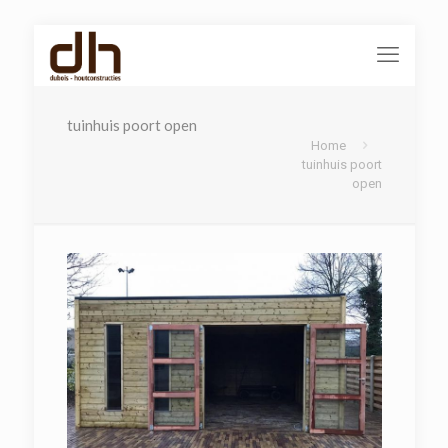
tuinhuis poort open
Home
tuinhuis poort
open