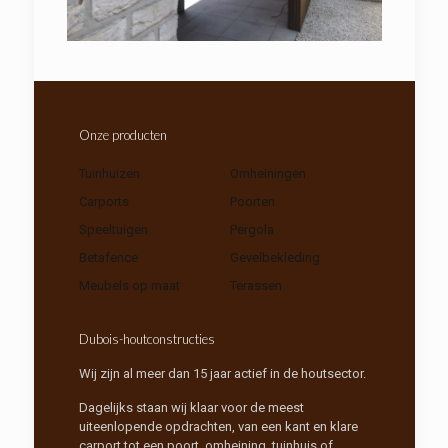
Onze producten
Tuinhuizen
Omheiningen
Carports
Poorten
Speeltuigen
Pergola
Betafence
Gevelbekleding
Meubels op maat
Terassen
Dubois-houtconstructies
Wij zijn al meer dan 15 jaar actief in de houtsector.
Dagelijks staan wij klaar voor de meest
uiteenlopende opdrachten, van een kant en klare
carport tot een poort, omheining, tuinhuis of