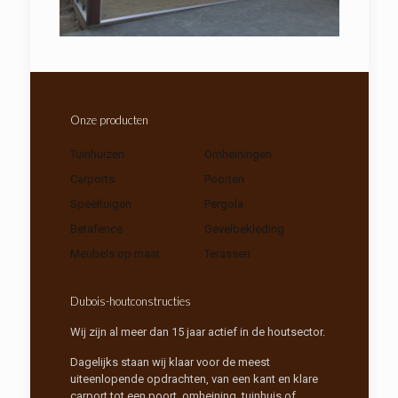
Onze producten
Tuinhuizen
Omheiningen
Carports
Poorten
Speeltuigen
Pergola
Betafence
Gevelbekleding
Meubels op maat
Terassen
Dubois-houtconstructies
Wij zijn al meer dan 15 jaar actief in de houtsector.
Dagelijks staan wij klaar voor de meest
uiteenlopende opdrachten, van een kant en klare
carport tot een poort, omheining, tuinhuis of