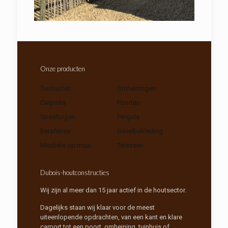
Onze producten
Tuinhuizen
Omheiningen
Carports
Poorten
Speeltuigen
Pergola
Betafence
Gevelbekleding
Meubels op maat
Terassen
Dubois-houtconstructies
Wij zijn al meer dan 15 jaar actief in de houtsector.
Dagelijks staan wij klaar voor de meest
uiteenlopende opdrachten, van een kant en klare
carport tot een poort, omheining, tuinhuis of