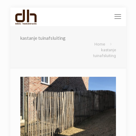
kastanje tuinafsluiting
Home
kastanje
tuinafsluiting