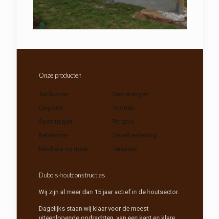
Onze producten
Tuinhuizen
Omheiningen
Carports
Poorten
Speeltuigen
Pergola
Betafence
Gevelbekleding
Meubels op maat
Terassen
Dubois-houtconstructies
Wij zijn al meer dan 15 jaar actief in de houtsector.
Dagelijks staan wij klaar voor de meest
uiteenlopende opdrachten, van een kant en klare