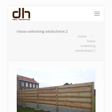
nieuw omheining windscherm 2
Home
nieuw
omheining
windscherm 2