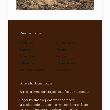
Onze producten
Tuinhuizen
Omheiningen
Carports
Poorten
Speeltuigen
Pergola
Betafence
Gevelbekleding
Meubels op maat
Terassen
Dubois-houtconstructies
Wij zijn al meer dan 15 jaar actief in de houtsector.
Dagelijks staan wij klaar voor de meest
uiteenlopende opdrachten, van een kant en klare
carport tot een poort, omheining, tuinhuis of