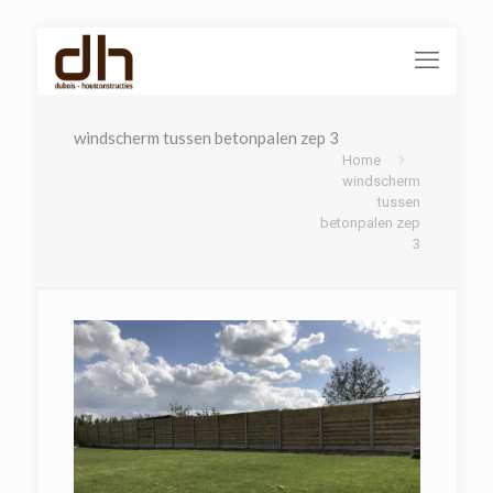
windscherm tussen betonpalen zep 3
Home
windscherm
tussen
betonpalen zep
3