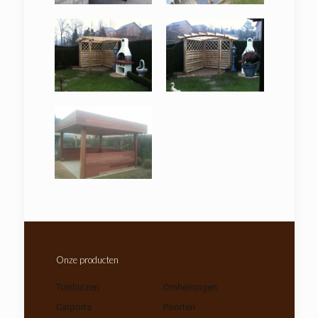
Onze producten
Tuinhuizen
Omheiningen
Carports
Poorten